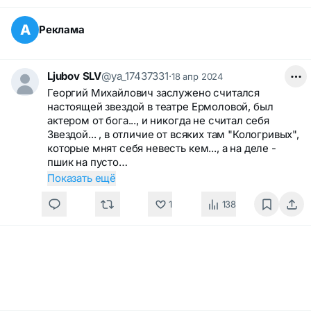
А
Реклама
Ljubov SLV
@ya_17437331
·
18 апр 2024
Георгий Михайлович заслужено считался
настоящей звездой в театре Ермоловой, был
актером от бога..., и никогда не считал себя
Звездой... , в отличие от всяких там "Кологривых",
которые мнят себя невесть кем..., а на деле -
пшик на пусто…
Показать ещё
1
138