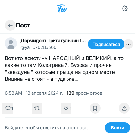
Пост
Дормидонт Тритатулькин 1668491367
Подписаться
@ya_1070286560
Вот кто воистину НАРОДНЫЙ и ВЕЛИКИЙ, а то
какие то там Кологривый, Бузова и прочие
"звездуны" которые прыща на одном месте
Вицина не стоят - а туда же...
6:58 AM · 18 апреля 2024 г.
·
139
просмотров
1
1
Войдите, чтобы ответить на этот пост.
Войти