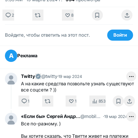
2
8
Войдите, чтобы ответить на этот пост.
Войти
А
Реклама
Twitty
@twitty
·
19 мар 2024
А на какие средства позвольте узнать существуют
все соцсети ? ))
1
1
853
«Если бы» Сергей Андреев
@mobilekid
·
19 мар 2024
Все по-разному. )
Вы хотите сказать, что Твитти живет на платежи