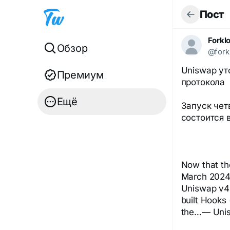
Пост
Forkl
Обзор
@fork
Uniswap ут
Премиум
протокола
Ещё
Запуск чет
состоится 
Now that th
March 2024,
Uniswap v4&
built Hooks 
the…— Unis