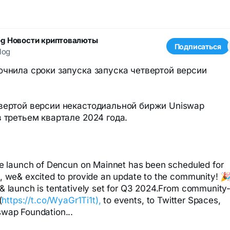
og Новости криптовалюты
Подписаться
log
очнила сроки запуска запуска четвертой версии
вертой версии некастодиальной биржи Uniswap
в третьем квартале 2024 года.
e launch of Dencun on Mainnet has been scheduled for
 we& excited to provide an update to the community! 
 launch is tentatively set for Q3 2024.From community
(
https://t.co/WyaGr1Ti1t),
to events, to Twitter Spaces,
wap Foundation...