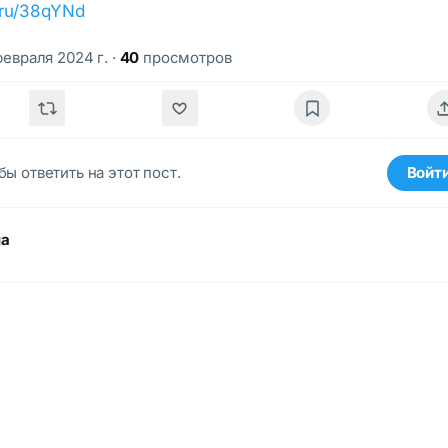
k.ru/38qYNd
февраля 2024 г.
·
40
просмотров
бы ответить на этот пост.
Войт
ма