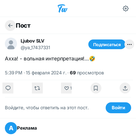
Пост
Ljubov SLV
Подписаться
@ya_17437331
Ахха! - вольная интерпретация!...🤣
5:39 PM · 15 февраля 2024 г.
·
69
просмотров
1
Войдите, чтобы ответить на этот пост.
Войти
А
Реклама