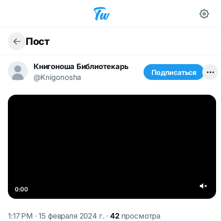
Пост
Книгоноша Библиотекарь
Подписаться
@Knigonosha
0:00
1:17 PM · 15 февраля 2024 г.
·
42
просмотра