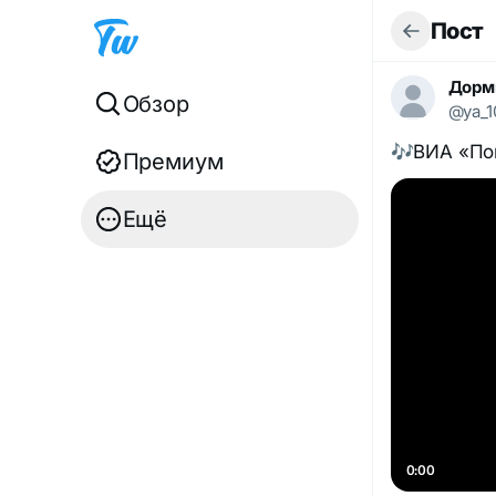
Пост
Дорми
Обзор
@ya_1
🎶ВИА «Пою
Премиум
Ещё
0:00