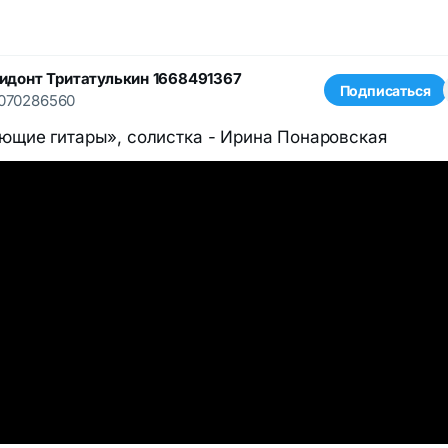
донт Тритатулькин 1668491367
Подписаться
070286560
щие гитары», солистка - Ирина Понаровская