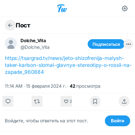
Пост
Dolche_Vita
Подписаться
@Dolche_Vita
https://tsargrad.tv/news/jeto-shizofrenija-malysh-
taker-karlson-slomal-glavnye-stereotipy-o-rossii-na-
zapade_960884
11:14 AM · 15 февраля 2024 г.
·
42
просмотра
2
Войдите, чтобы ответить на этот пост.
Войти