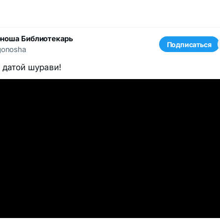
оноша Библиотекарь
Подписаться
gonosha
 датой шурави!