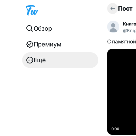
Пост
Книг
Обзор
@Kni
С памятной
Премиум
Ещё
0:00