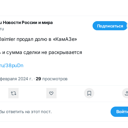
ru Новости России и мира
Подписаться
ru
aimler продал долю в «КамАЗе»
 и сумма сделки не раскрывается
k.ru/38puDn
 февраля 2024 г.
·
29
просмотров
бы ответить на этот пост.
Войт