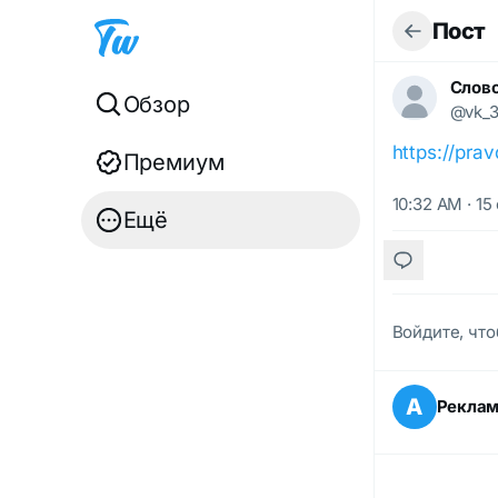
Пост
Слово
Обзор
@vk_3
https://pra
Премиум
10:32 AM · 15
Ещё
Войдите, что
А
Рекла