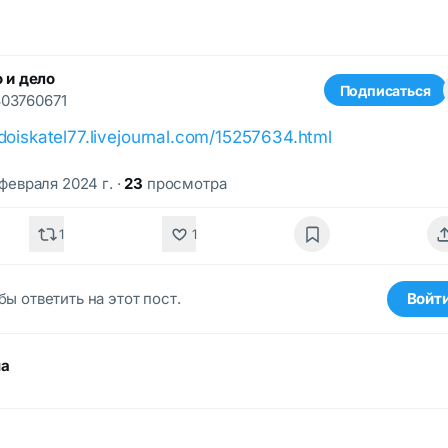
 и дело
Подписаться
03760671
vdoiskatel77.livejournal.com/15257634.html
 февраля 2024 г.
·
23
просмотра
1
1
бы ответить на этот пост.
Войт
ма