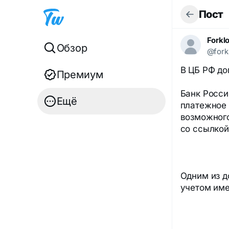
Пост
Forkl
Обзор
@fork
В ЦБ РФ до
Премиум
Банк Росси
Ещё
платежное 
возможного
со ссылкой
Одним из д
учетом им