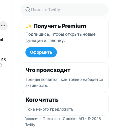
✨ Получить Premium
Подпишись, чтобы открыть новые
ты
функции и галочку.
Оформить
 их
С
Что происходит
Тренды появятся, как только наберётся
активность.
Кого читать
Пока некого предложить.
Условия
·
Политика
·
Cookie
·
API
· © 2026
Twitty