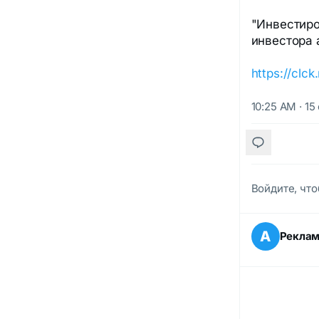
"Инвестиро
инвестора а
https://clck
10:25 AM · 15
Войдите, что
А
Рекла