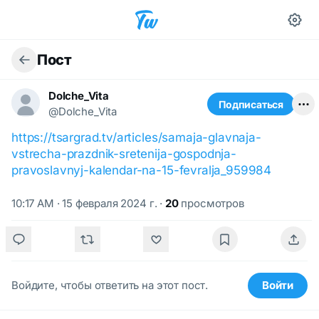
Пост
Dolche_Vita
Подписаться
@Dolche_Vita
https://tsargrad.tv/articles/samaja-glavnaja-
vstrecha-prazdnik-sretenija-gospodnja-
pravoslavnyj-kalendar-na-15-fevralja_959984
10:17 AM · 15 февраля 2024 г.
·
20
просмотров
Войдите, чтобы ответить на этот пост.
Войти