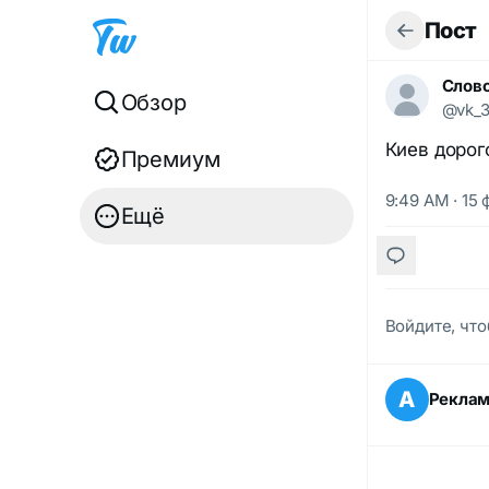
Пост
Слово
Обзор
@vk_3
Киев дорог
Премиум
9:49 AM · 15 
Ещё
Войдите, что
А
Рекла