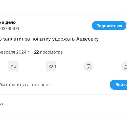
 и дело
Подписаться
03760671
о заплатит за попытку удержать Авдеевку
февраля 2024 г.
·
22
просмотра
1
бы ответить на этот пост.
Войт
ма