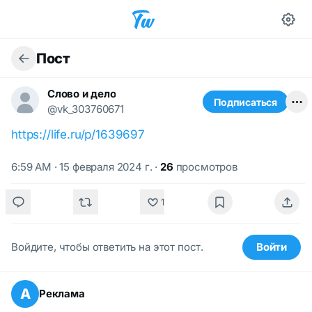
Пост
Слово и дело
Подписаться
@vk_303760671
https://life.ru/p/1639697
6:59 AM · 15 февраля 2024 г.
·
26
просмотров
1
Войдите, чтобы ответить на этот пост.
Войти
А
Реклама