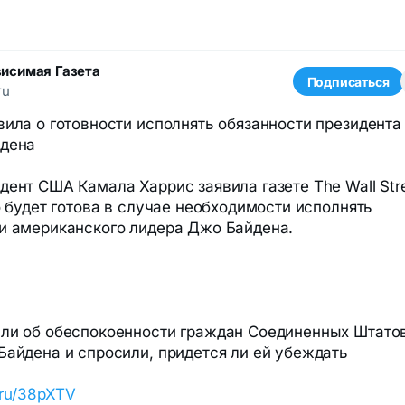
исимая Газета
Подписаться
ru
вила о готовности исполнять обязанности президента
йдена
дент США Камала Харрис заявила газете The Wall Str
то будет готова в случае необходимости исполнять
и американского лидера Джо Байдена.
ли об обеспокоенности граждан Соединенных Штато
Байдена и спросили, придется ли ей убеждать
k.ru/38pXTV