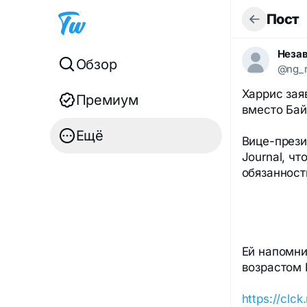
Пост
Незав
Обзор
@ng_
Харрис зая
Премиум
вместо Ба
Ещё
Вице-прези
Journal, ч
обязанност
Ей напомни
возрастом 
https://clc