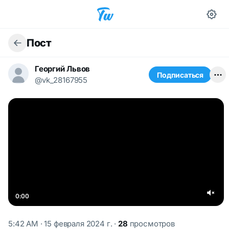
Пост
Георгий Львов
Подписаться
@vk_28167955
0:00
5:42 AM · 15 февраля 2024 г.
·
28
просмотров