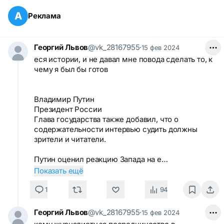
А
Реклама
Георгий Львов
@vk_28167955
·
15 фев 2024
еся истории, и не давал мне повода сделать то, к
чему я был бы готов
Владимир Путин
Президент России
Глава государства также добавил, что о
содержательности интервью судить должны
зрители и читатели.
Путин оценил реакцию Запада на е…
Показать ещё
1
94
Георгий Львов
@vk_28167955
·
15 фев 2024