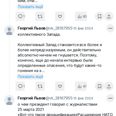
ним, отм…
Показать ещё
1
60
Георгий Львов
@vk_28167955
·
15 фев 2024
коллективного Запада.
Коллективный Запад становится все более и
более непредсказуемым, он действительно
абсолютно ничем не гнушается. Поэтому,
конечно, еще до начала интервью были
определенные опасения, что будут какие-то
гонения на э…
Показать ещё
1
47
Георгий Львов
@vk_28167955
·
15 фев 2024
о чем президент говорил с журналистами
25 марта 2021
«Вот что такое денацификация»Расширение НАТО