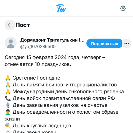
Пост
Дормидонт Тритатулькин 1668491367
Подписаться
@ya_1070286560
Сегодня 15 февраля 2024 года, четверг –
отмечается 10 праздников.
🙏 Сретение Господне
🙏 День памяти воинов-интернационалистов
🙏 Международный день онкобольного ребенка
📞 День войск правительственной связи РФ
🪢 День завязывания узелков на счастье
👨‍🦱 День осведомленности о холостом образе
жизни
🍭 День круглых леденцов
💍 День звона колец