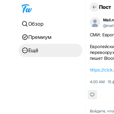
Пост
Mail.
Обзор
@mail
СМИ: Европ
Премиум
Европейски
Ещё
перевооруж
пишет Bloo
https://clc
4:00 AM · 15 
Войдите, что