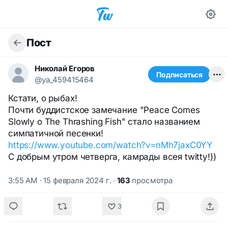
Пост
Николай Егоров
Подписаться
@ya_459415464
Кстати, о рыбах!
Почти буддистское замечание "Peace Comes
Slowly o The Thrashing Fish" стало названием
симпатичной песенки!
https://www.youtube.com/watch?v=nMh7jaxC0YY
С добрым утром четверга, камрады всея twitty!))
3:55 AM · 15 февраля 2024 г.
·
163
просмотра
3