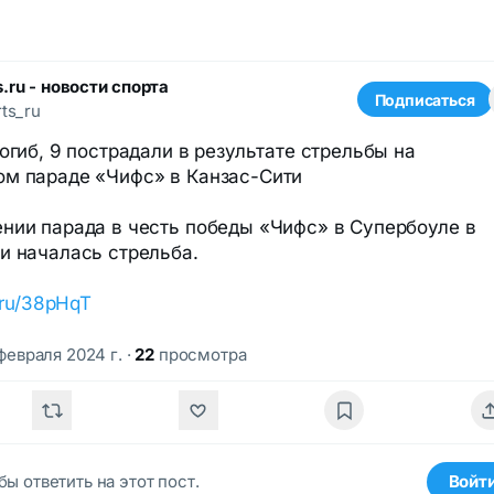
s.ru - новости спорта
Подписаться
ts_ru
погиб, 9 пострадали в результате стрельбы на
м параде «Чифс» в Канзас-Сити
нии парада в честь победы «Чифс» в Супербоуле в
и началась стрельба.
k.ru/38pHqT
 февраля 2024 г.
·
22
просмотра
бы ответить на этот пост.
Войт