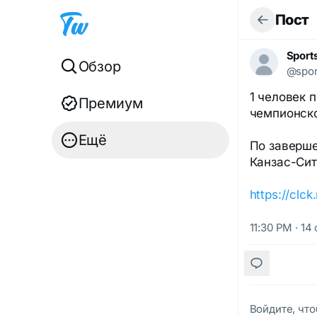
Пост
Sport
Обзор
@spor
1 человек 
Премиум
чемпионско
Ещё
По заверше
Канзас-Сит
https://clc
11:30 PM · 14
Войдите, что