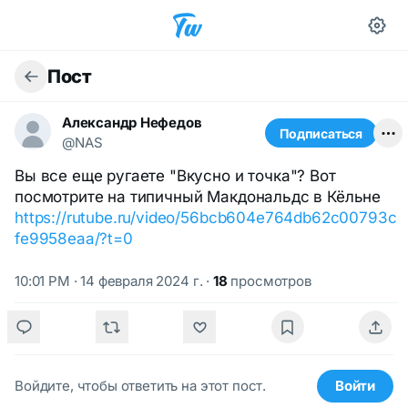
Пост
Александр Нефедов
Подписаться
@NAS
Вы все еще ругаете "Вкусно и точка"? Вот
посмотрите на типичный Макдональдс в Кёльне
https://rutube.ru/video/56bcb604e764db62c00793c
fe9958eaa/?t=0
10:01 PM · 14 февраля 2024 г.
·
18
просмотров
Войдите, чтобы ответить на этот пост.
Войти