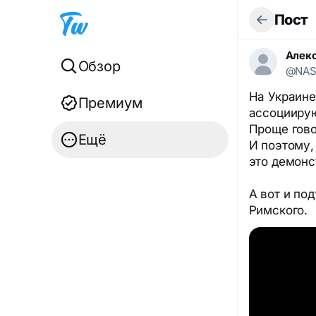
Пост
Алек
Обзор
@NA
На Украине
Премиум
ассоциирую
Проще говор
Ещё
И поэтому,
это демонс
А вот и по
Римского.