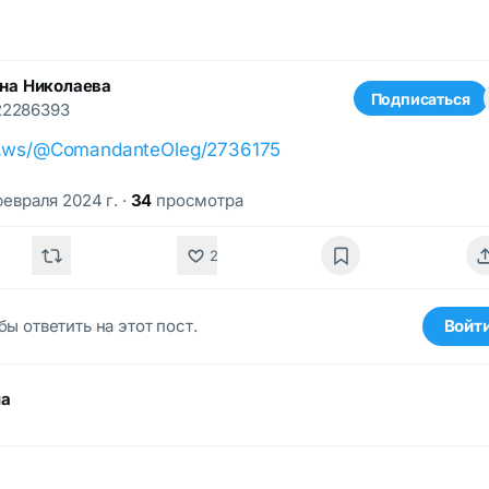
на Николаева
Подписаться
22286393
nt.ws/@ComandanteOleg/2736175
февраля 2024 г.
·
34
просмотра
2
бы ответить на этот пост.
Войт
ма