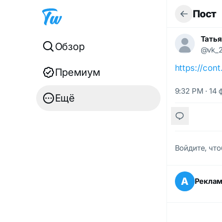
Пост
Татья
Обзор
@vk_
https://co
Премиум
9:32 PM · 14 
Ещё
Войдите, что
А
Рекла