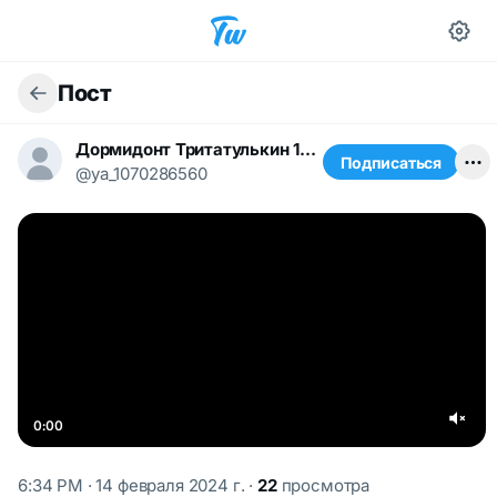
Пост
Дормидонт Тритатулькин 1668491367
Подписаться
@ya_1070286560
0:00
6:34 PM · 14 февраля 2024 г.
·
22
просмотра