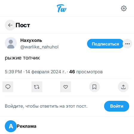
Пост
Нахухоль
Подписаться
@warlike_nahuhol
рыжие топчик
5:39 PM · 14 февраля 2024 г.
·
46
просмотров
Войдите, чтобы ответить на этот пост.
Войти
А
Реклама