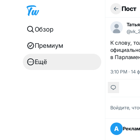
Пост
Татья
Обзор
@vk_
К слову, т
Премиум
официально
в Парламен
Ещё
3:10 PM · 14 
Войдите, что
А
Рекла