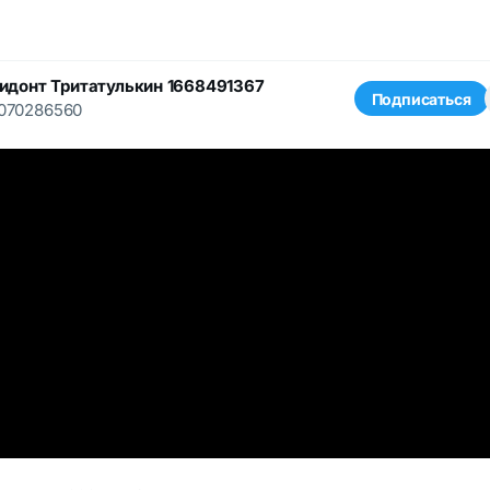
донт Тритатулькин 1668491367
Подписаться
070286560