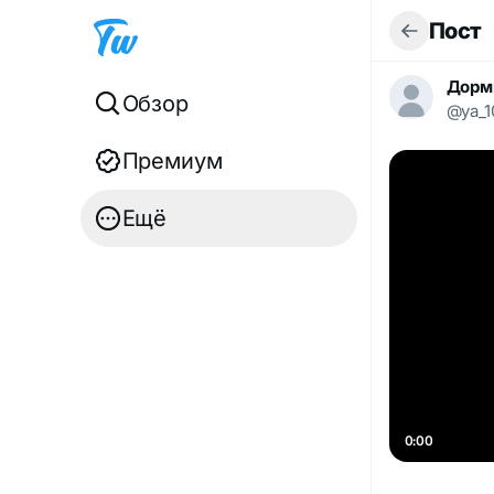
Пост
Дорми
Обзор
@ya_1
Премиум
Ещё
0:00