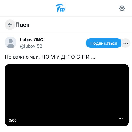
Пост
Lubov ЛИС
Подписаться
@lubov_52
Не важно чьи, НО М У Д Р О С Т И ...
0:00