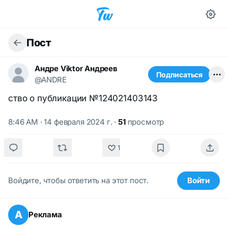
Пост
Андре Viktor Андреев
Подписаться
@ANDRE
ство о публикации №124021403143
8:46 AM · 14 февраля 2024 г.
·
51
просмотр
1
Войдите, чтобы ответить на этот пост.
Войти
А
Реклама