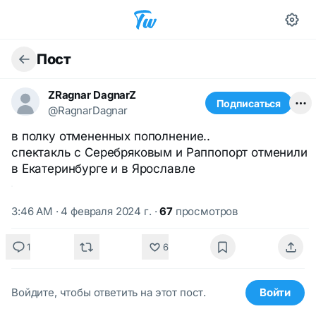
Пост
ZRagnar DagnarZ
Подписаться
@RagnarDagnar
в полку отмененных пополнение..
спектакль с Серебряковым и Раппопорт отменили
в Екатеринбурге и в Ярославле
3:46 AM · 4 февраля 2024 г.
·
67
просмотров
1
6
Войдите, чтобы ответить на этот пост.
Войти