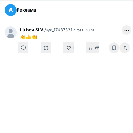
А
Реклама
Ljubov SLV
@ya_17437331
·
4 фев 2024
👏👍👏
1
65