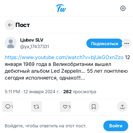
Пост
Ljubov SLV
Подписаться
@ya_17437331
https://www.youtube.com/watch?v=bjUeGOxnZzo
12
января 1969 года в Великобритании вышел
дебютный альбом Led Zeppelin... 55 лет лонгплею
сегодня исполняется, однако!!!...
5:11 PM · 12 января 2024 г.
·
282
просмотра
1
5
Войдите, чтобы ответить на этот пост.
Войти