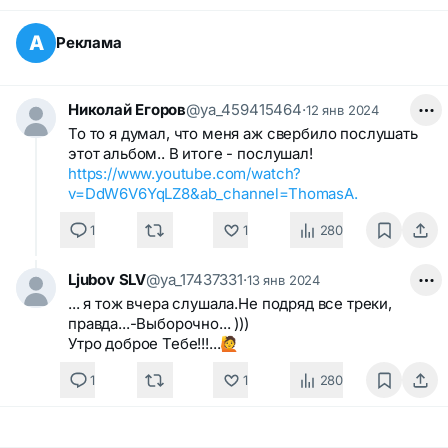
А
Реклама
Николай Егоров
@ya_459415464
·
12 янв 2024
То то я думал, что меня аж свербило послушать
этот альбом.. В итоге - послушал!
https://www.youtube.com/watch?
v=DdW6V6YqLZ8&ab_channel=ThomasA.
1
1
280
Ljubov SLV
@ya_17437331
·
13 янв 2024
... я тож вчера слушала.Не подряд все треки,
правда...-Выборочно... )))
Утро доброе Тебе!!!...🙋
1
1
280