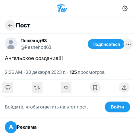
Пост
Пешеход63
Подписаться
@Peshehod63
Aнгельское создание!!!
2:36 AM · 30 декабря 2023 г.
·
125
просмотров
Войдите, чтобы ответить на этот пост.
Войти
А
Реклама