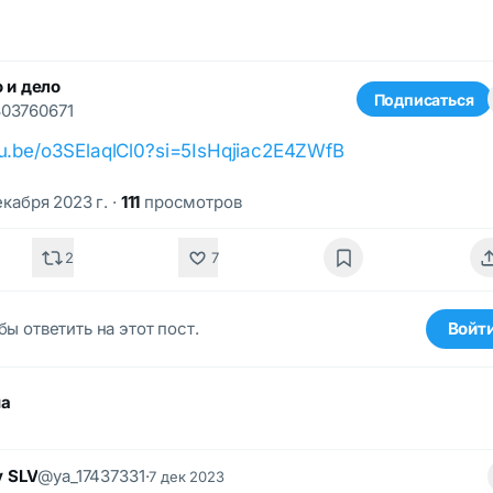
 и дело
Подписаться
03760671
tu.be/o3SElaqlCl0?si=5IsHqjiac2E4ZWfB
екабря 2023 г.
·
111
просмотров
2
7
бы ответить на этот пост.
Войт
ма
v SLV
@ya_17437331
·
7 дек 2023