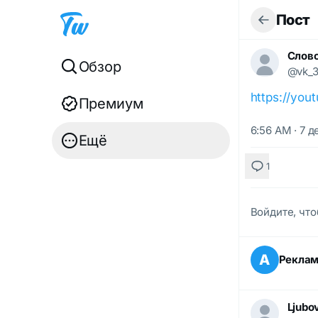
Пост
Слово
Обзор
@vk_3
https://you
Премиум
6:56 AM · 7 д
Ещё
1
Войдите, что
А
Рекла
Ljubo