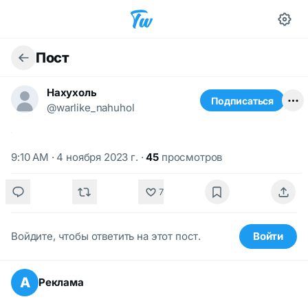
Пост
Нахухоль
Подписаться
@warlike_nahuhol
9:10 AM · 4 ноября 2023 г.
·
45
просмотров
7
Войдите, чтобы ответить на этот пост.
Войти
А
Реклама