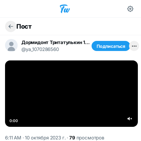
Пост
Дормидонт Тритатулькин 1668491367
Подписаться
@ya_1070286560
0:00
6:11 AM · 10 октября 2023 г.
·
79
просмотров