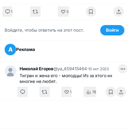
1
5
Войдите, чтобы ответить на этот пост.
Войти
А
Реклама
Николай Егоров
@ya_459415464
·
10 окт 2023
Тигран и жена его - молодцы! Из за этого их
многие не любят.
1
78