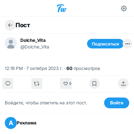
Пост
Dolche_Vita
Подписаться
@Dolche_Vita
12:19 PM · 7 октября 2023 г.
·
60
просмотров
9
Войдите, чтобы ответить на этот пост.
Войти
А
Реклама