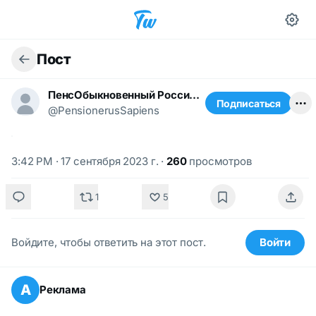
Пост
ПенсОбыкновенный Российский
Подписаться
@PensionerusSapiens
3:42 PM · 17 сентября 2023 г.
·
260
просмотров
1
5
Войдите, чтобы ответить на этот пост.
Войти
А
Реклама