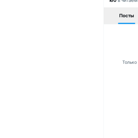
160
в читае
Посты
Только