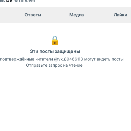
мых
159
читателей
Ответы
Медиа
Лайки
🔒
Эти посты защищены
 подтверждённые читатели @vk_89466113 могут видеть посты.
Отправьте запрос на чтение.