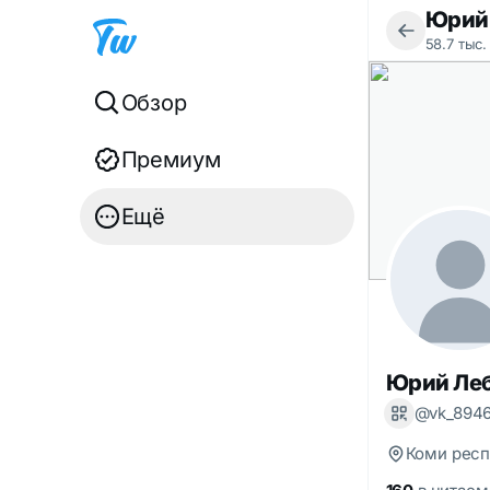
Юрий
58.7 тыс.
Обзор
Премиум
Ещё
Юрий Ле
@vk_8946
Коми респ