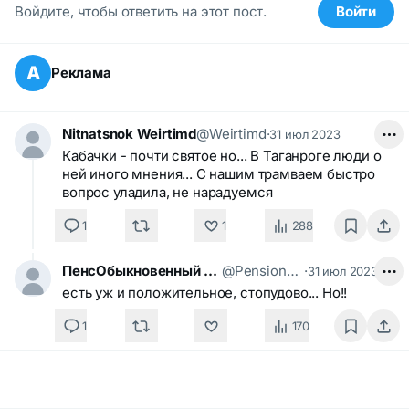
Войдите, чтобы ответить на этот пост.
Войти
А
Реклама
Nitnatsnok Weirtimd
@Weirtimd
·
31 июл 2023
Кабачки - почти святое но... В Таганроге люди о
ней иного мнения... С нашим трамваем быстро
вопрос уладила, не нарадуемся
1
1
288
ПенсОбыкновенный Российский
@PensionerusSapiens
·
31 июл 2023
есть уж и положительное, стопудово... Но!!
1
170