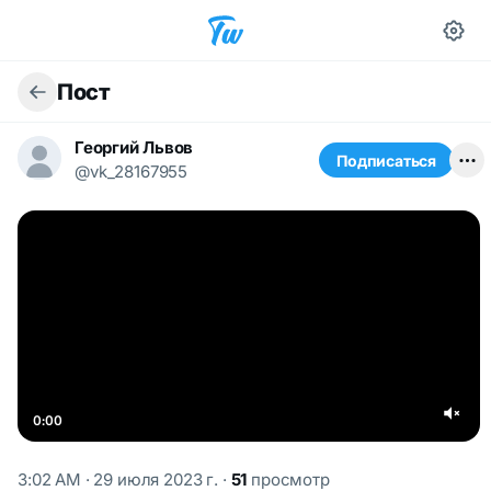
Пост
Георгий Львов
Подписаться
@vk_28167955
0:00
3:02 AM · 29 июля 2023 г.
·
51
просмотр