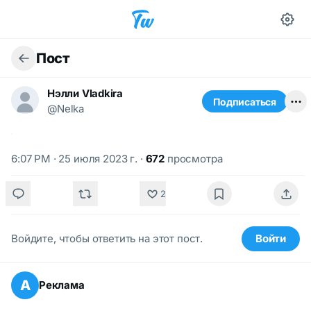
Пост
Нэлли Vladkira
Подписаться
@Nelka
6:07 PM · 25 июля 2023 г.
·
672
просмотра
2
Войдите, чтобы ответить на этот пост.
Войти
А
Реклама