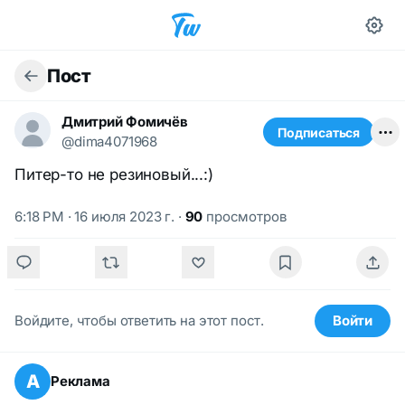
Пост
Дмитрий Фомичёв
Подписаться
@dima4071968
Питер-то не резиновый...:)
6:18 PM · 16 июля 2023 г.
·
90
просмотров
Войдите, чтобы ответить на этот пост.
Войти
А
Реклама