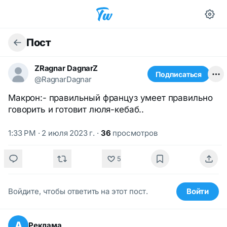
Пост
ZRagnar DagnarZ
Подписаться
@RagnarDagnar
Макрон:- правильный француз умеет правильно
говорить и готовит люля-кебаб..
1:33 PM · 2 июля 2023 г.
·
36
просмотров
5
Войдите, чтобы ответить на этот пост.
Войти
А
Реклама