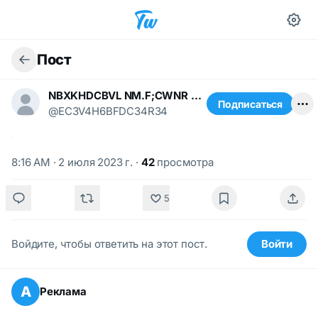
Пост
NBXKHDCBVL NM.F;CWNR N.,/k;K
Подписаться
@EC3V4H6BFDC34R34
8:16 AM · 2 июля 2023 г.
·
42
просмотра
5
Войдите, чтобы ответить на этот пост.
Войти
А
Реклама