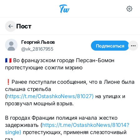
Пост
Георгий Львов
Подписаться
@vk_28167955
🇫🇷 Во французском городе Персан-Бомон
протестующие сожгли мэрию
❗️Ранее поступали сообщения, что в Лионе была
слышна стрельба
(
https://t.me/OstashkoNews/81027)
на улицах и
прозвучал мощный взрыв.
В городах Франции полиция начала жестко
задерживать (
https://t.me/OstashkoNews/81014?
single)
протестующих, применяя слезоточивый
газ.