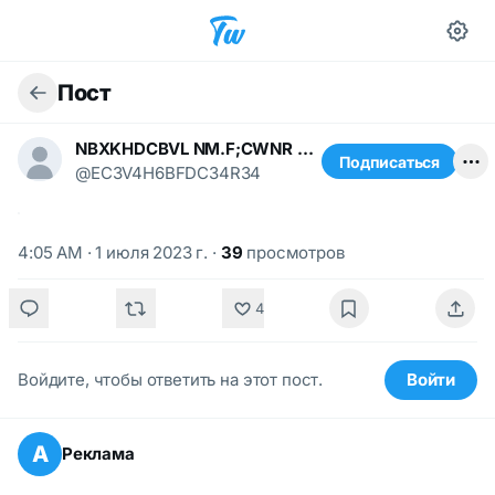
Пост
NBXKHDCBVL NM.F;CWNR N.,/k;K
Подписаться
@EC3V4H6BFDC34R34
4:05 AM · 1 июля 2023 г.
·
39
просмотров
4
Войдите, чтобы ответить на этот пост.
Войти
А
Реклама