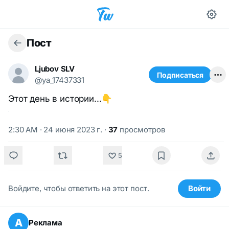
Пост
Ljubov SLV
Подписаться
@ya_17437331
Этот день в истории...👇
2:30 AM · 24 июня 2023 г.
·
37
просмотров
5
Войдите, чтобы ответить на этот пост.
Войти
А
Реклама