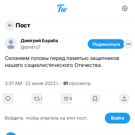
Пост
Дмитрий Бараба
Подписаться
@dmitrij7
Склоняем головы перед памятью защитников
нашего социалистического Отечества.
3:37 AM · 22 июня 2023 г.
·
91
просмотр
1
8
Войдите, чтобы ответить на этот пост.
Войти