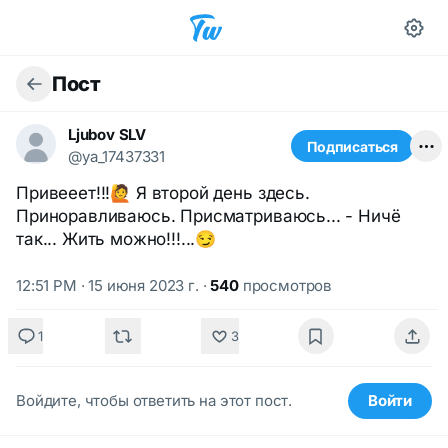
Пост
Ljubov SLV
Подписаться
@ya_17437331
Привееет!!!🙋 Я второй день здесь.
Приноравливаюсь. Присматриваюсь... - Ничё
так... Жить можно!!!...😏
12:51 PM · 15 июня 2023 г.
·
540
просмотров
1
3
Войдите, чтобы ответить на этот пост.
Войти