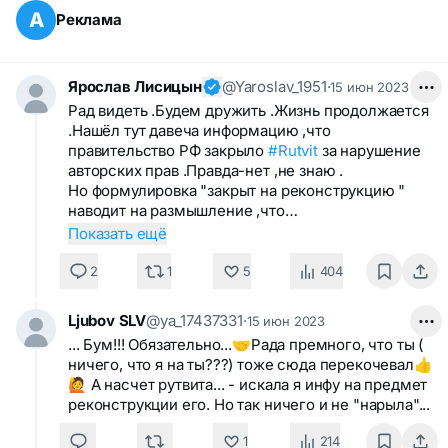
А
Реклама
Ярослав Лисицын
@Yaroslav_1951
·
15 июн 2023
Рад видеть .Будем дружить .Жизнь продолжается
.Нашёл тут давеча информацию ,что
правительство РФ закрыло
#Rutvit
за нарушение
авторских прав .Правда-нет ,не знаю .
Но формулировка "закрыт на реконструкцию "
наводит на размышление ,что…
Показать ещё
2
1
5
404
Ljubov SLV
@ya_17437331
·
15 июн 2023
... Бум!!! Обязательно...🤝Рада премного, что ты (
ничего, что я на ты???) тоже сюда перекочевал👍
🙋 А насчет рутвита... - искала я инфу на предмет
реконструкции его. Но так ничего и не "нарыла"...
1
214